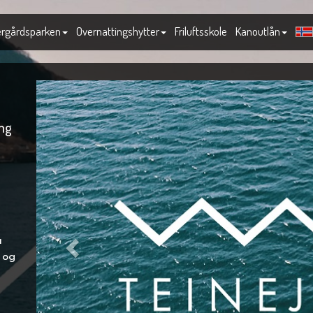
rgårdsparken
Overnattingshytter
Friluftsskole
Kanoutlån
ing
å
 og