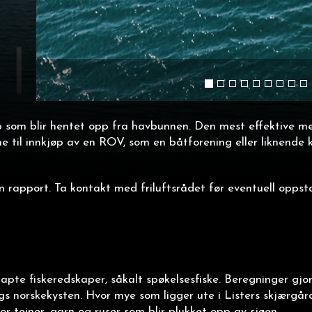
p som blir hentet opp fra havbunnen. Den mest effektive me
 til innkjøp av en ROV, som en båtforening eller liknende 
n rapport. Ta kontakt med friluftsrådet før eventuell oppsta
apte fiskeredskaper, såkalt spøkelsesfiske. Beregninger gjor
 norskekysten. Hvor mye som ligger ute i Listers skjærgård
r teiner, garn og ruser som blir plukket opp av sjøen.