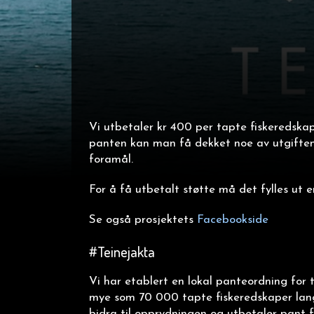
Vi utbetaler kr 400 per tapte fiskeredska
panten kan man få dekket noe av utgiftene
foramål.
For å få utbetalt støtte må det fylles ut e
Se også prosjektets
Facebookside
#Teinejakta
Vi har etablert en lokal panteordning for t
mye som 70 000 tapte fiskeredskaper langs
bidra til opprydningen og utbetaler pant fo