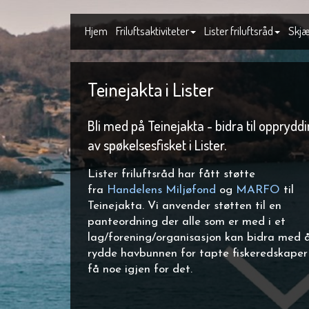
Hjem
Friluftsaktiviteter
Lister friluftsråd
Skjæ
Teinejakta i Lister
Bli med på Teinejakta - bidra til opprydd
av spøkelsesfisket i Lister.
Lister friluftsråd har fått støtte
fra
Handelens Miljøfond
og
MARFO
til
Teinejakta. Vi anvender støtten til en
panteordning der alle som er med i et
lag/forening/organisasjon kan bidra med 
rydde havbunnen for tapte fiskeredskaper
få noe igjen for det.