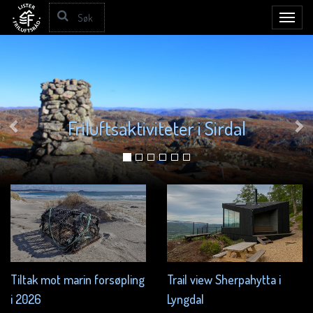
Toggl
navig
Friluftsaktiviteter i Sirdal
Tiltak mot marin forsøpling
Trail view Sherpahytta i
i 2026
Lyngdal