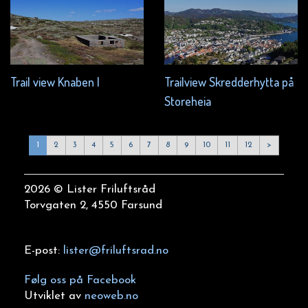
Trail view Knaben I
Trailview Skredderhytta på
Storeheia
1
2
3
4
5
6
7
8
9
10
11
12
>
2026 © Lister Friluftsråd
Torvgaten 2, 4550 Farsund
E-post:
lister@friluftsrad.no
Følg oss på Facebook
Utviklet av
neoweb.no