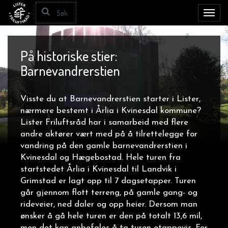
Toggl
navig
På historiske stier:
Barnevandrerstien
Visste du at Barnevandrerstien starter i Lister,
nærmere bestemt i Årlia i Kvinesdal kommune?
Lister Friluftsråd har i samarbeid med flere
andre aktører vært med på å tilrettelegge for
vandring på den gamle barnevandrerstien i
Kvinesdal og Hægebostad. Hele turen fra
startstedet Årlia i Kvinesdal til Landvik i
Grimstad er lagt opp til 7 dagsetapper. Turen
går gjennom flott terreng, på gamle gang- og
rideveier, ned daler og opp heier. Dersom man
ønsker å gå hele turen er den på totalt 13,6 mil,
men det kan anbefales å ta turen etappevis. For