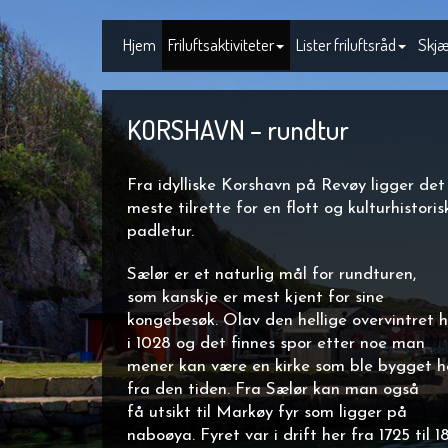
Hjem
Friluftsaktiviteter
Lister friluftsråd
Skjæ
KORSHAVN – rundtur
Fra idylliske Korshavn på Revøy ligger det
meste tilrette for en flott og kulturhistoris
padletur.
Sælør er et naturlig mål for rundturen,
som kanskje er mest kjent for sine
kongebesøk. Olav den hellige overvintret h
i 1028 og det finnes spor etter noe man
mener kan være en kirke som ble bygget h
fra den tiden. Fra Sælør kan man også
få utsikt til Markøy fyr som ligger på
naboøya. Fyret var i drift her fra 1725 til 1