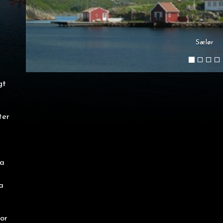
Sælør
gt
ter
m
ya
a
or