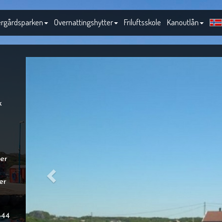
rgårdsparken
Overnattingshytter
Friluftsskole
Kanoutlån
k
er
er
844