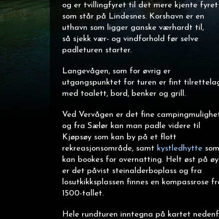
og er tvillingfyret til det mere kjente fyret
som står på Lindesnes. Korshavn er en
uthavn som ligger ganske værhardt til,
så sjekk vær- og vindforhold før selve
padleturen starter.
Langevågen, som for øvrig er
utgangspunktet for turen er fint tilrettela
med toalett, bord, benker og grill.
Ved Vervågen er det fine campingmulighe
og fra Sælør kan man padle videre til
Kjøpsøy som kan by på et flott
rekreasjonsområde, samt
kystledhytte
so
kan bookes for overnatting. Helt øst på ø
er det påvist steinalderboplass og fra
losutkikksplassen finnes en kompassrose fr
1500-tallet.
Hele rundturen inntegna på kartet nedenf