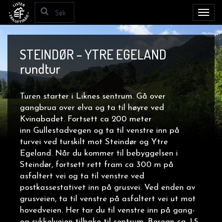
Toggl
navig
STEINDØR – YTRE EGELAND
rundtur
Turen starter i Liknes sentrum. Gå over
gangbrua over elva og ta til høyre ved
Kvinabadet. Fortsett ca 200 meter
inn Gullestadvegen og ta til venstre inn på
turvei ved turskilt mot Steindør og Ytre
Egeland. Når du kommer til bebyggelsen i
Steindør, fortsett rett fram ca 300 m på
asfaltert vei og ta til venstre ved
postkassestativet inn på grusvei. Ved enden av
grusveien, ta til venstre på asfaltert vei ut mot
hovedveien. Her tar du til venstre inn på gang-
og sykkelveien tilbake til sentrum. Beregn ca. 1,5