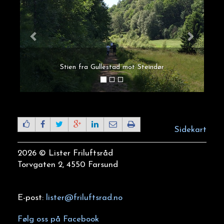
Stien fra Gullestad mot Steindør
Sidekart
2026 © Lister Friluftsråd
Torvgaten 2, 4550 Farsund
E-post:
lister@friluftsrad.no
Følg oss på Facebook