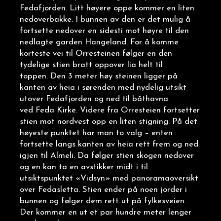
Fedafjorden. Litt høyere oppe kommer en liten
nedoverbakke. I bunnen av den er det mulig å
fortsette nedover en sidesti mot høyre til den
nedlagte garden Hangeland. For å komme
korteste vei til Orresteinen følger en den
tydelige stien bratt oppover lia helt til
toppen. Den 3 meter høy steinen ligger på
kanten av heia i sørenden med nydelig utsikt
utover Fedafjorden og ned til båthavna
ved Feda Kirke. Videre fra Orresteien fortsetter
stien mot nordvest opp en liten stigning. På det
høyeste punktet har man to valg – enten
fortsette langs kanten av heia rett frem og ned
igjen til Almeli. Da følger stien skogen nedover
og en kan ta en avstikker midt i til
utsiktspunktet «Vidsyn» med panoramaoversikt
over Fedasletta. Stien ender på noen jorder i
bunnen og følger dem rett ut på fylkesveien.
Der kommer en ut et par hundre meter lenger