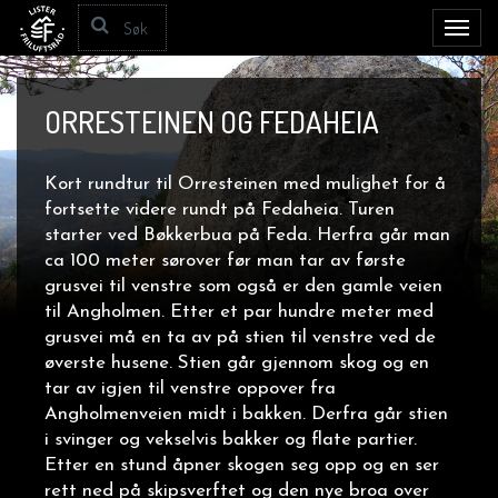
Toggl
navig
ORRESTEINEN OG FEDAHEIA
Kort rundtur til Orresteinen med mulighet for å
fortsette videre rundt på Fedaheia. Turen
starter ved Bøkkerbua på Feda. Herfra går man
ca 100 meter sørover før man tar av første
grusvei til venstre som også er den gamle veien
til Angholmen. Etter et par hundre meter med
grusvei må en ta av på stien til venstre ved de
øverste husene. Stien går gjennom skog og en
tar av igjen til venstre oppover fra
Angholmenveien midt i bakken. Derfra går stien
i svinger og vekselvis bakker og flate partier.
Etter en stund åpner skogen seg opp og en ser
rett ned på skipsverftet og den nye broa over