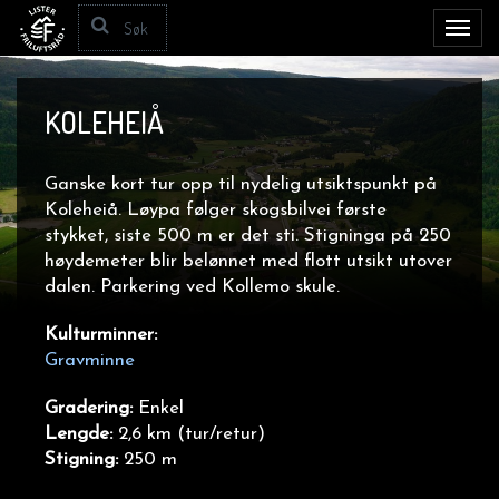
Toggl
navig
KOLEHEIÅ
Ganske kort tur opp til nydelig utsiktspunkt på
Koleheiå. Løypa følger skogsbilvei første
stykket, siste 500 m er det sti. Stigninga på 250
høydemeter blir belønnet med flott utsikt utover
dalen. Parkering ved Kollemo skule.
Kulturminner:
Gravminne
Gradering:
Enkel
Lengde:
2,6 km (tur/retur)
Stigning:
250 m