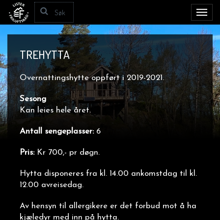
Toggl
navig
TREHYTTA
Overnattingshytte oppført i 2019-2021.
Sesong
Kan leies hele året.
Antall sengeplasser:
6
Pris:
Kr 700,- pr døgn.
Hytta disponeres fra kl. 14.00 ankomstdag til kl.
12.00 avreisedag.
Av hensyn til allergikere er det forbud mot å ha
kjæledyr med inn på hytta.