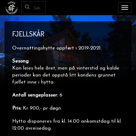
Toggl
navig
FJELLSKÅR
Overnattingshytte oppført i 2019-2021.
Sesong
Kan leies hele året, men på vinterstid og kalde
perioder kan det oppstå litt kondens grunnet
fjellet inne i hytta.
Antall sengeplasser:
6
Pris:
Kr 900,- pr døgn.
Hytta disponeres fra kl. 14.00 ankomstdag til kl.
12.00 avreisedag.