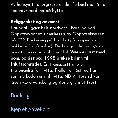
Av hensyn til allergikere er det forbud mot å ha
kjæledyr med inn på hytta.
Beliggenhet og adkomst
Laundal ligger helt nordvest i Farsund ved
Oppoftevannet, i nærheten av Oppoftekrysset
på E39. Parkering på Lande (på toppen av
bakkene for Opofte). Derfra går det en 2,2 km
privat grusvei inn til Laundal.
Veien er
låst med
bom, og det skal IKKE brukes bil inn til
friluftsområdet.
En transporttralle er
tilgjengelig for hytta. Trallen er låst, og har
samme kode som til hytta.
NB
Vinterstid kan
låsen være vanskelig og åpne grunnet frost!
Booking
Kjøp et gavekort