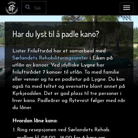
Toggl
navig
Har du lyst til å padle kano?
Lister Friluftsråd har et samarbeid med
Sørlandets Rehabiliteringssenter
i Eiken på
utlån av kanoer. Ved idylliske Lygne har
friluftsrådet 7 kanoer til utlån. Ta med familie
eller venner og ta en padletur på Lygne. Du kan
også ta med teltet og overnatte blant annet på
Kyrkjeodden. Det er god plass til tre personer i
hver kano. Padleårer og flytevest følger med når
du låner.
Hvordan låne kano:
Ring resepsjonen ved Sørlandets Rehab.
mellom kl. 08.00 - 16.00 for å høre om