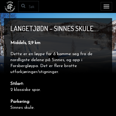
Toggl
navig
LANGETJØDN – SINNES SKULE
Middels, 2,9 km
Dette er en løype for å komme seg fra de
nordligste delene på Sinnes, og opp i
Forsbergløypa. Det er flere bratte
utforkjøringer/stigninger.
Stilart:
2 klassiske spor.
Parkering:
Sinnes skule.