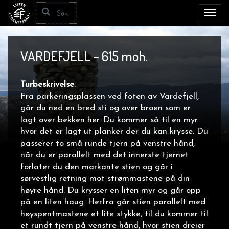
Toggl
navig
VARDEFJELL – 615 moh.
Turbeskrivelse
:
Fra parkeringsplassen ved foten av Vardefjell,
går du ned en bred sti og over broen som er
lagt over bekken her. Du kommer så til en myr
hvor det er lagt ut planker der du kan krysse. Du
passerer to små runde tjern på venstre hånd,
når du er parallelt med det innerste tjernet
forlater du den markante stien og går i
sørvestlig retning mot strømmastene på din
høyre hånd. Du krysser en liten myr og går opp
på en liten haug. Herfra går stien parallelt med
høyspentmastene et lite stykke, til du kommer til
et rundt tjern på venstre hånd, hvor stien dreier