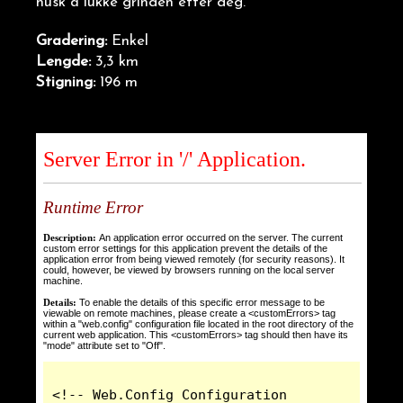
husk å lukke grinden etter deg.
Gradering:
Enkel
Lengde:
3,3 km
Stigning:
196 m