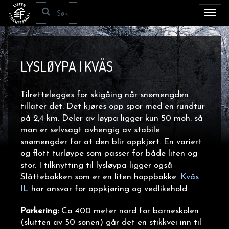
Toggl
navig
LYSLØYPA I KVÅS
Tilrettelegges for skigåing når snømengden
tillater det. Det kjøres opp spor med en rundtur
på 2,4 km. Deler av løypa ligger kun 50 moh. så
man er selvsagt avhengig av stabile
snømengder for at den blir oppkjørt. En variert
og flott turløype som passer for både liten og
stor.
I tilknytting til lysløypa ligger også
Slåttebakken som er en liten hoppbakke.
Kvås
IL
har ansvar for oppkjøring og vedlikehold.
Parkering:
Ca 400 meter nord for barneskolen
(slutten av 50 sonen) går det en stikkvei inn til