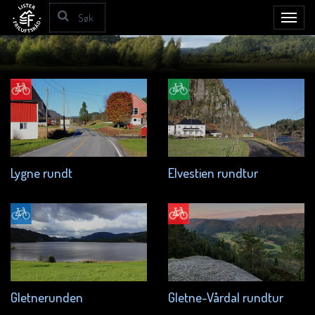
Toggl
navig
Lygne rundt
Elvestien rundtur
Gletnerunden
Gletne-Vårdal rundtur