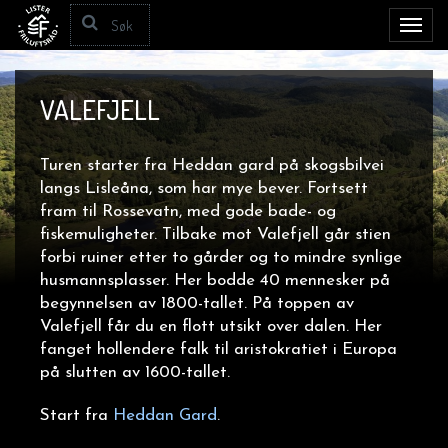
Toggl
navig
VALEFJELL
Turen starter fra Heddan gard på skogsbilvei
langs Lisleåna, som har mye bever. Fortsett
fram til Rossevatn, med gode bade- og
fiskemuligheter. Tilbake mot Valefjell går stien
forbi ruiner etter to gårder og to mindre synlige
husmannsplasser. Her bodde 40 mennesker på
begynnelsen av 1800-tallet. På toppen av
Valefjell får du en flott utsikt over dalen. Her
fanget hollendere falk til aristokratiet i Europa
på slutten av 1600-tallet.
Start fra
Heddan Gard
.