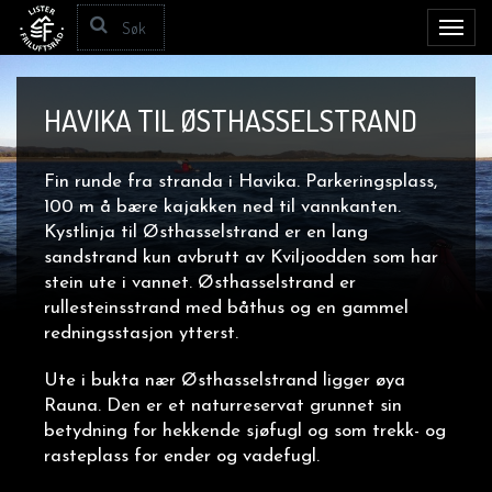
Toggl
navig
HAVIKA TIL ØSTHASSELSTRAND
Fin runde fra stranda i Havika. Parkeringsplass,
100 m å bære kajakken ned til vannkanten.
Kystlinja til Østhasselstrand er en lang
sandstrand kun avbrutt av Kviljoodden som har
stein ute i vannet. Østhasselstrand er
rullesteinsstrand med båthus og en gammel
redningsstasjon ytterst.
Ute i bukta nær Østhasselstrand ligger øya
Rauna. Den er et naturreservat grunnet sin
betydning for hekkende sjøfugl og som trekk- og
rasteplass for ender og vadefugl.